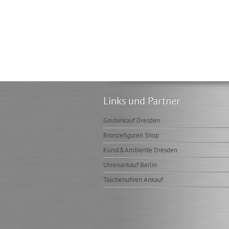
Links und Partner
Goldankauf Dresden
Bronzefiguren Shop
Kunst&Ambiente Dresden
Uhrenankauf Berlin
Taschenuhren Ankauf