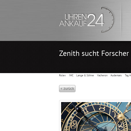
Zenith sucht Forscher 
Rolex
IWC
Lange & Söhne
Vacheron
Audemars
Tag 
< zurück