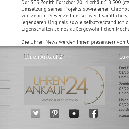
Der SES Zenith Forscher 2014 erhält £ 8.500 (et
Umsetzung seines Projekts sowie einen Chrono
von Zenith. Dieser Zeitmesser weist sämtliche 
legendären Originals sowie selbstverständlich 
Eigenschaften seines außergewöhnlichen Mech
Die Uhren-News werden Ihnen präsentiert von 
Uhren Ankauf 24
Lux
Drei F
02/201
Uhrenm
Seit 1
Zenith
02/201
Chron
für e
Union 
02/201
sportl
Glash
weiter