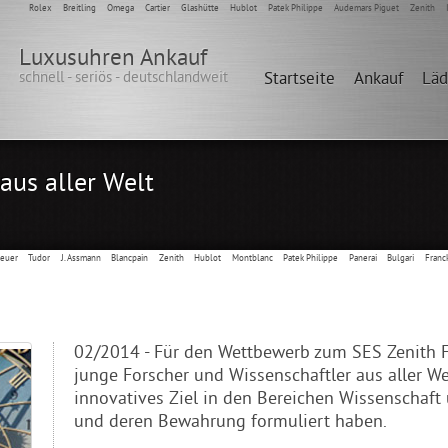
Rolex
Breitling
Omega
Cartier
Glashütte
Hublot
Patek Philippe
Audemars Piguet
Zenith
Luxusuhren Ankauf
schnell - seriös - deutschlandweit
Startseite
Ankauf
Lä
aus aller Welt
Heuer
Tudor
J. Assmann
Blancpain
Zenith
Hublot
Montblanc
Patek Philippe
Panerai
Bulgari
Franc
02/2014 - Für den Wettbewerb zum SES Zenith 
junge Forscher und Wissenschaftler aus aller We
innovatives Ziel in den Bereichen Wissenschaf
und deren Bewahrung formuliert haben.