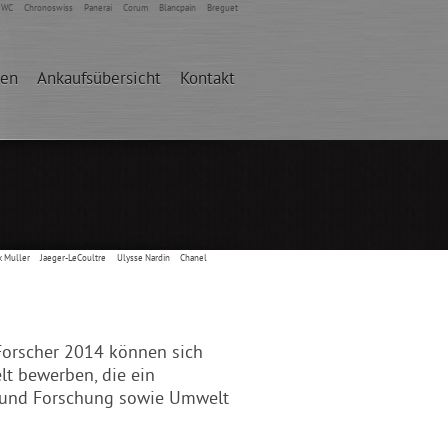
IWC
Chronoswiss
Panerai
Corum
Blancpain
Breguet
den
Ankaufsübersicht
Kontakt
k Muller
Jaeger-LeCoultre
Ulysse Nardin
Chanel
Forscher 2014 können sich
lt bewerben, die ein
t und Forschung sowie Umwelt