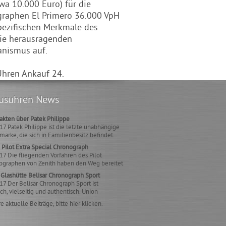
wa 10.000 Euro) für die
graphen El Primero 36.000 VpH
spezifischen Merkmale des
die herausragenden
anismus auf.
Uhren Ankauf 24.
usuhren News
akten über Patek Philippe
7 Patek Philippe ist die letzte unabhängige
arke, die sich in Familienbesitz befindet.
75 J
 Pilot Extra Special Chronograph
7 Die fliegenden Vorfahren des Pilot
ographen von Zenith haben den Weg bereitet
ine außergew
Glashütte Belisar Chronograph Sport
7 Der Belisar Chronograph Sport ist
ich, vielseitig und authentisch. Union
ütte überzeugt m
e aktuelle Beiträge, bitte hier klicken.