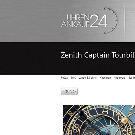
Zenith Captain Tourbi
Rolex
IWC
Lange & Söhne
Vacheron
Audemars
Tag 
< zurück