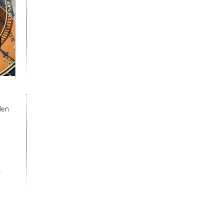
den
n