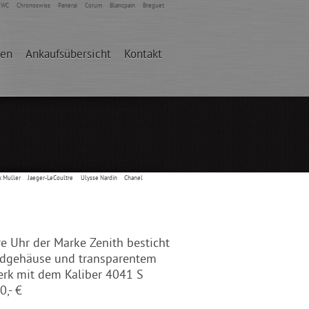
IWC
Chronoswiss
Panerai
Corum
Blancpain
Breguet
den
Ankaufsübersicht
Kontakt
k Muller
Jaeger-LeCoultre
Ulysse Nardin
Chanel
 Uhr der Marke Zenith besticht
dgehäuse und transparentem
erk mit dem Kaliber 4041 S
0,- €