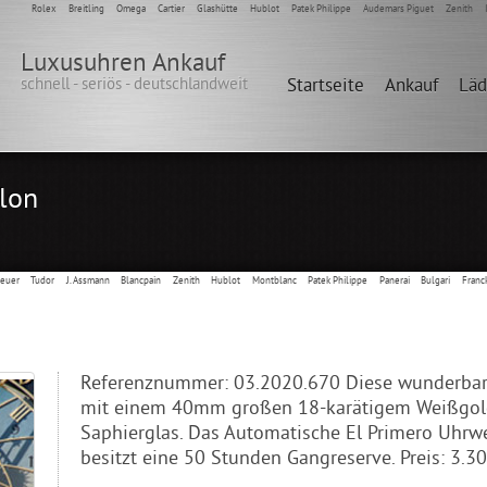
Rolex
Breitling
Omega
Cartier
Glashütte
Hublot
Patek Philippe
Audemars Piguet
Zenith
Luxusuhren Ankauf
schnell - seriös - deutschlandweit
Startseite
Ankauf
Lä
llon
Heuer
Tudor
J. Assmann
Blancpain
Zenith
Hublot
Montblanc
Patek Philippe
Panerai
Bulgari
Franc
Referenznummer: 03.2020.670 Diese wunderbare
mit einem 40mm großen 18-karätigem Weißgol
Saphierglas. Das Automatische El Primero Uhrw
besitzt eine 50 Stunden Gangreserve. Preis: 3.30