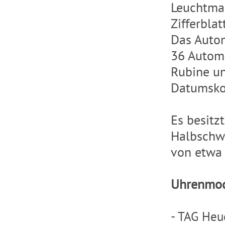
Leuchtmar
Zifferblat
Das Autom
36 Autom
Rubine un
Datumskor
Es besitz
Halbschw
von etwa
Uhrenmod
-
TAG Heu