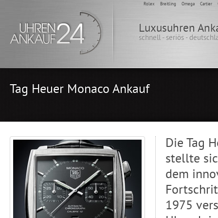
Rolex
Breitling
Omega
Cartier
Luxusuhren Ank
schnell - seriös - deutsch
Tag Heuer Monaco Ankauf
Die Tag H
stellte s
dem innov
Fortschri
1975 ver