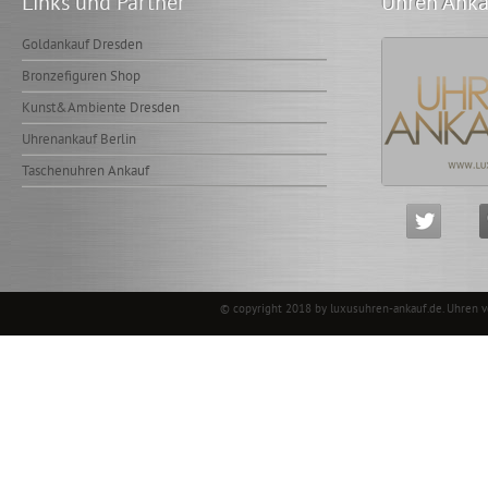
Links und Partner
Uhren Anka
Goldankauf Dresden
Bronzefiguren Shop
Kunst&Ambiente Dresden
Uhrenankauf Berlin
Taschenuhren Ankauf
© copyright 2018 by luxusuhren-ankauf.de.
Uhren 