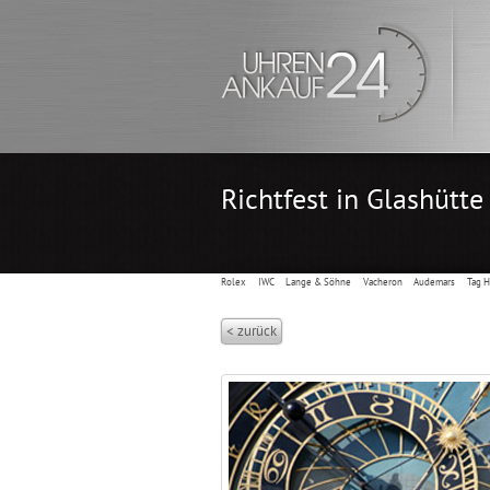
Richtfest in Glashütte
Rolex
IWC
Lange & Söhne
Vacheron
Audemars
Tag 
< zurück