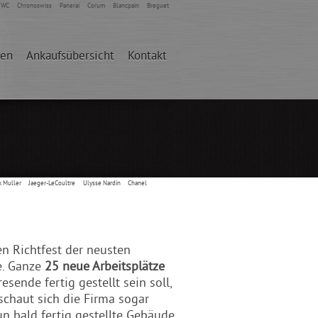
IWC
Chronoswiss
Panerai
Corum
Blancpain
Breguet
den
Ankaufsübersicht
Kontakt
k Muller
Jaeger-LeCoultre
Ulysse Nardin
Chanel
n Richtfest der neusten
e. Ganze
25 neue Arbeitsplätze
esende fertig gestellt sein soll,
schaut sich die Firma sogar
n bald fertig gestellte Gebäude