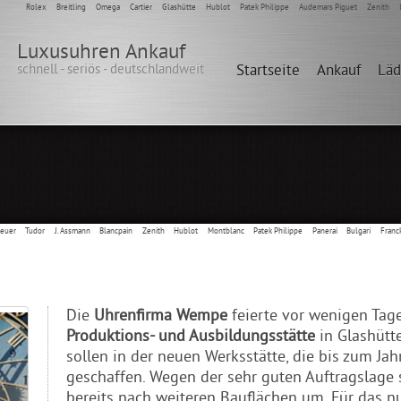
Rolex
Breitling
Omega
Cartier
Glashütte
Hublot
Patek Philippe
Audemars Piguet
Zenith
Luxusuhren Ankauf
schnell - seriös - deutschlandweit
Startseite
Ankauf
Lä
Heuer
Tudor
J. Assmann
Blancpain
Zenith
Hublot
Montblanc
Patek Philippe
Panerai
Bulgari
Franc
Die
Uhrenfirma Wempe
feierte vor wenigen Tage
Produktions- und Ausbildungsstätte
in Glashütt
sollen in der neuen Werksstätte, die bis zum Jahr
geschaffen. Wegen der sehr guten Auftragslage 
bereits nach weiteren Bauflächen um. Für das nu