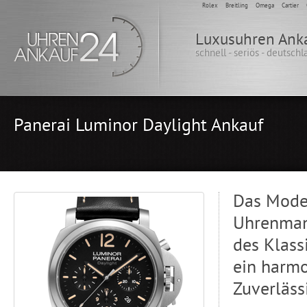
Rolex
Breitling
Omega
Cartier
Luxusuhren Ank
schnell - seriös - deutsch
Panerai Luminor Daylight Ankauf
Das Model
Uhrenmanu
des Klass
ein harmo
Zuverläss