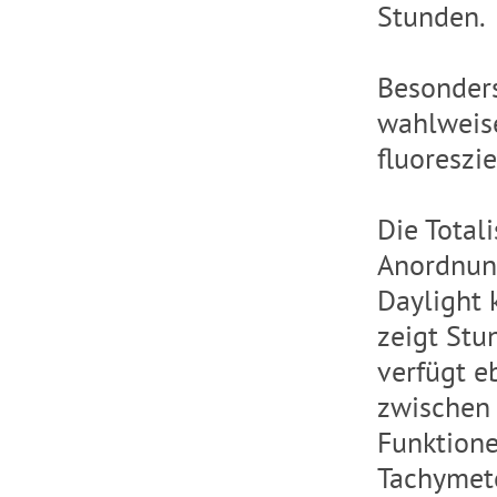
Stunden.
Besonders 
wahlweise
fluoreszi
Die Total
Anordnung
Daylight 
zeigt Stu
verfügt e
zwischen 
Funktione
Tachymete