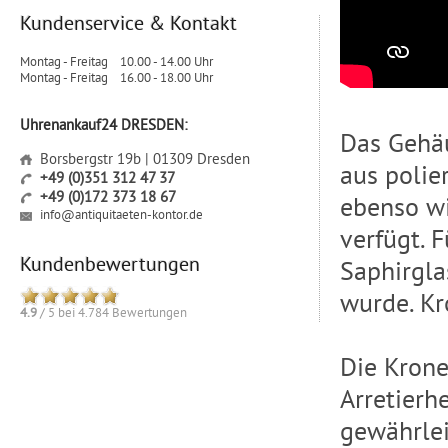
Kundenservice & Kontakt
Montag - Freitag
10.00 - 14.00 Uhr
Montag - Freitag
16.00 - 18.00 Uhr
Uhrenankauf24 DRESDEN:
Das Gehäu
Borsbergstr 19b | 01309 Dresden
aus polie
+49 (0)351 312 47 37
+49 (0)172 373 18 67
ebenso wi
info@antiquitaeten-kontor.de
verfügt. 
Kundenbewertungen
Saphirgl
wurde. Kr
4.9
/
5
bei
4.784
Bewertungen
Die Krone
Arretierh
gewährlei