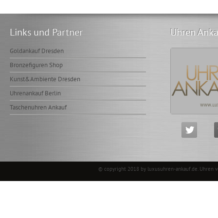
Links und Partner
Uhren Anka
Goldankauf Dresden
Bronzefiguren Shop
Kunst&Ambiente Dresden
Uhrenankauf Berlin
Taschenuhren Ankauf
© copyright 2018 by luxusuhren-ankauf.de.
Uhren 