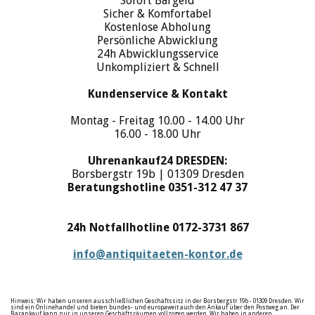
Sofort Bargeld
Sicher & Komfortabel
Kostenlose Abholung
Persönliche Abwicklung
24h Abwicklungsservice
Unkompliziert & Schnell
Kundenservice & Kontakt
Montag - Freitag 10.00 - 14.00 Uhr
16.00 - 18.00 Uhr
Uhrenankauf24 DRESDEN:
Borsbergstr 19b | 01309 Dresden
Beratungshotline 0351-312 47 37
24h Notfallhotline 0172-3731 867
info@antiquitaeten-kontor.de
Hinweis: Wir haben unseren ausschließlichen Geschäftssitz in der Borsbergstr 19b - 01309 Dresden. Wir
sind ein Onlinehandel und bieten bundes- und europaweit auch den Ankauf über den Postweg an. Der
Barankauf kann nur in unseren Geschäftsräumen vollzogen werden. Wir haben in anderen