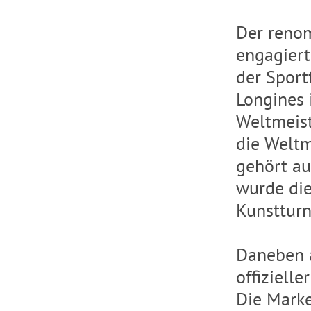
Der renom
engagiert
der Sport
Longines 
Weltmeist
die Weltm
gehört au
wurde die
Kunstturn
Daneben a
offiziell
Die Marke