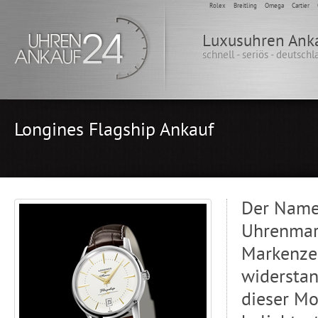
Rolex
Breitling
Omega
Cartier
Luxusuhren Ank
schnell - seriös - deutsch
Longines Flagship Ankauf
Der Name 
Uhrenmark
Markenzei
widerstan
dieser Mo