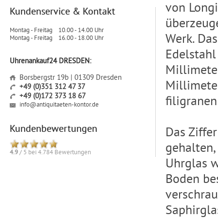
von Long
Kundenservice & Kontakt
überzeuge
Montag - Freitag
10.00 - 14.00 Uhr
Werk. Das
Montag - Freitag
16.00 - 18.00 Uhr
Edelstahl
Uhrenankauf24 DRESDEN:
Millimete
Borsbergstr 19b | 01309 Dresden
Millimete
+49 (0)351 312 47 37
+49 (0)172 373 18 67
filigrane
info@antiquitaeten-kontor.de
Kundenbewertungen
Das Ziffe
gehalten,
4.9
/
5
bei
4.784
Bewertungen
Uhrglas w
Boden bes
verschrau
Saphirgla