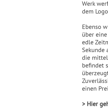
Werk werf
dem Logo 
Ebenso wi
über eine
edle Zeit
Sekunde a
die mitte
befindet s
überzeugt
Zuverläss
einen Pre
> Hier ge