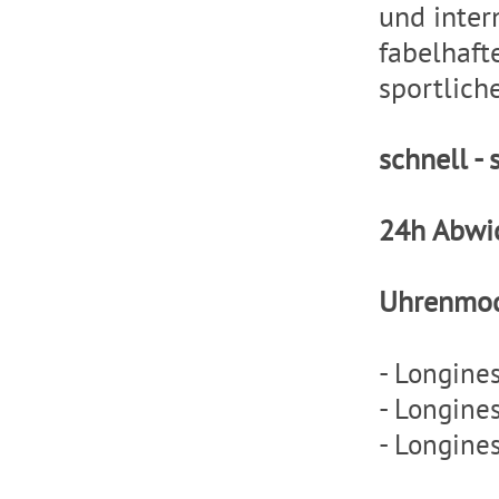
und inter
fabelhaft
sportlich
schnell - 
24h Abwi
Uhrenmod
-
Longine
-
Longines
-
Longines