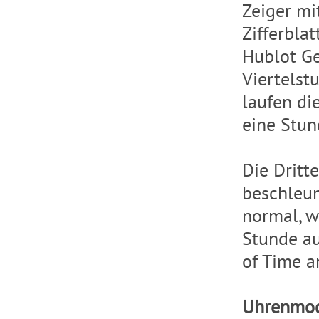
Zeiger mi
Zifferbla
Hublot Ge
Viertelst
laufen di
eine Stun
Die Dritte
beschleun
normal, w
Stunde au
of Time a
Uhrenmod