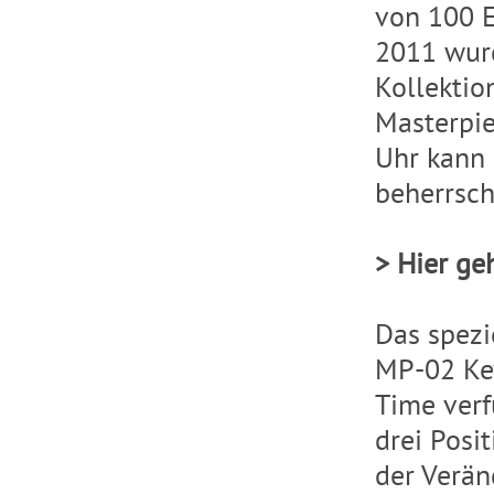
von 100 E
2011 wurd
Kollekti
Masterpie
Uhr kann 
beherrsch
> Hier ge
Das spezi
MP-02 Key
Time verf
drei Posi
der Verän