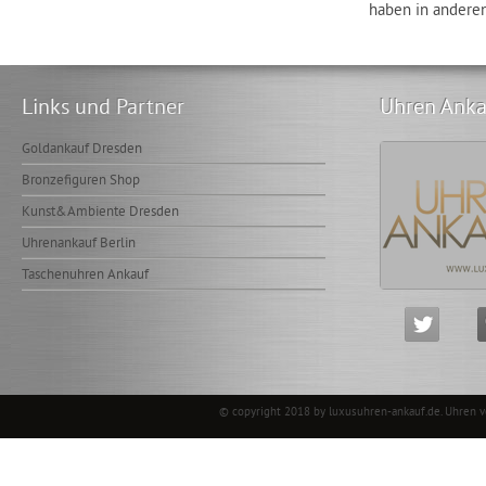
haben in anderen
Links und Partner
Uhren Anka
Goldankauf Dresden
Bronzefiguren Shop
Kunst&Ambiente Dresden
Uhrenankauf Berlin
Taschenuhren Ankauf
© copyright 2018 by luxusuhren-ankauf.de.
Uhren 