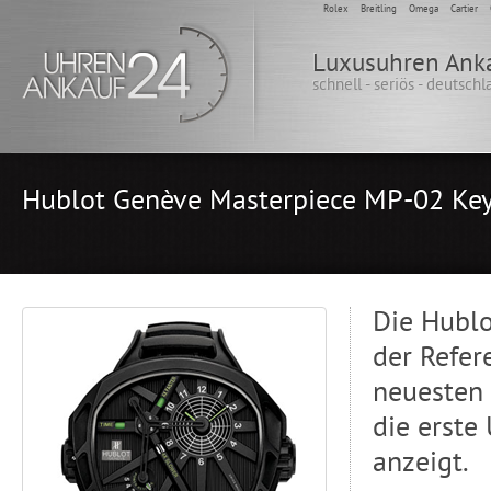
Rolex
Breitling
Omega
Cartier
Luxusuhren Ank
schnell - seriös - deutsch
Hublot Genève Masterpiece MP-02 Key
Die Hublo
der Refer
neuesten 
die erste 
anzeigt.