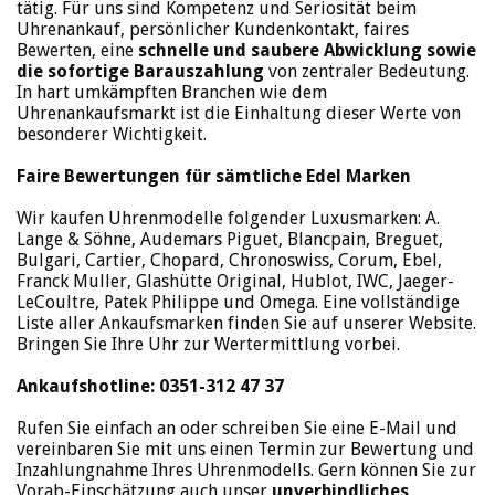
tätig. Für uns sind Kompetenz und Seriosität beim
Uhrenankauf, persönlicher Kundenkontakt, faires
Bewerten, eine
schnelle und saubere Abwicklung sowie
die sofortige Barauszahlung
von zentraler Bedeutung.
In hart umkämpften Branchen wie dem
Uhrenankaufsmarkt ist die Einhaltung dieser Werte von
besonderer Wichtigkeit.
Faire Bewertungen für sämtliche Edel Marken
Wir kaufen Uhrenmodelle folgender Luxusmarken: A.
Lange & Söhne, Audemars Piguet, Blancpain, Breguet,
Bulgari, Cartier, Chopard, Chronoswiss, Corum, Ebel,
Franck Muller, Glashütte Original, Hublot, IWC, Jaeger-
LeCoultre, Patek Philippe und Omega. Eine vollständige
Liste aller Ankaufsmarken finden Sie auf unserer Website.
Bringen Sie Ihre Uhr zur Wertermittlung vorbei.
Ankaufshotline: 0351-312 47 37
Rufen Sie einfach an oder schreiben Sie eine E-Mail und
vereinbaren Sie mit uns einen Termin zur Bewertung und
Inzahlungnahme Ihres Uhrenmodells. Gern können Sie zur
Vorab-Einschätzung auch unser
unverbindliches