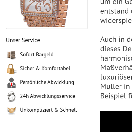
um ein Ge
entstand 
widerspie
Auch in d
Unser Service
dieses De
Sofort Bargeld
harmonis
Maßverhäl
Sicher & Komfortabel
luxuriöse
Persönliche Abwicklung
Muller in
Beispiel f
24h Abwicklungsservice
Unkompliziert & Schnell