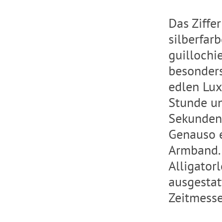
Das Ziffe
silberfar
guillochi
besonders
edlen Lux
Stunde un
Sekunden
Genauso e
Armband.
Alligator
ausgestat
Zeitmesse