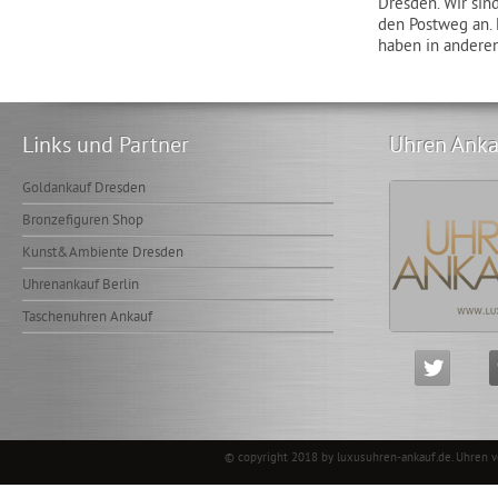
Dresden. Wir sin
den Postweg an. 
haben in anderen
Links und Partner
Uhren Anka
Goldankauf Dresden
Bronzefiguren Shop
Kunst&Ambiente Dresden
Uhrenankauf Berlin
Taschenuhren Ankauf
© copyright 2018 by luxusuhren-ankauf.de.
Uhren 