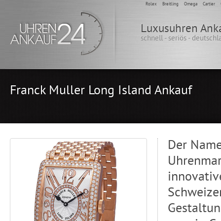
Rolex
Breitling
Omega
Cartier
Luxusuhren Ank
schnell - seriös - deutsch
Franck Muller Long Island Ankauf
Der Name 
Uhrenmark
innovativ
Schweizer
Gestaltun