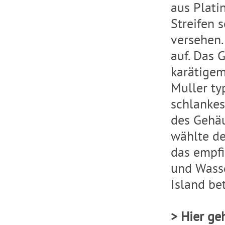
aus Plati
Streifen 
versehen.
auf. Das 
karätigem 
Muller ty
schlankes
des Gehäu
wählte de
das empfi
und Wasse
Island be
> Hier ge