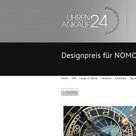
Designpreis für NOMO
Rolex
IWC
Lange & Söhne
Vacheron
Audemars
Tag 
< zurück