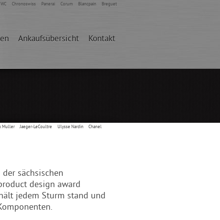
IWC
Chronoswiss
Panerai
Corum
Blancpain
Breguet
den
Ankaufsübersicht
Kontakt
k Muller
Jaeger-LeCoultre
Ulysse Nardin
Chanel
 der sächsischen
product design award
hält jedem Sturm stand und
 Komponenten.