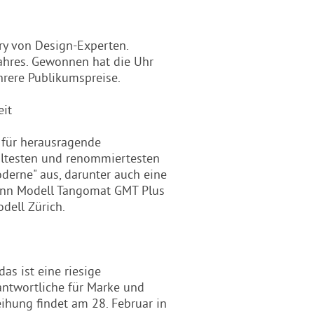
ry von Design-Experten.
ahres. Gewonnen hat die Uhr
rere Publikumspreise.
eit
n für herausragende
ältesten und renommiertesten
oderne" aus, darunter auch eine
ann Modell Tangomat GMT Plus
dell Zürich.
as ist eine riesige
antwortliche für Marke und
ihung findet am 28. Februar in