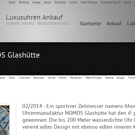
Rolex
Breitling
Omega
Cartier
Glashütte
Hublot
Patek Philippe
Audemars Piguet
Zenith
Luxusuhren Ankauf
schnell - seriös - deutschlandweit
Startseite
Ankauf
Lä
S Glashütte
Heuer
Tudor
J. Assmann
Blancpain
Zenith
Hublot
Montblanc
Patek Philippe
Panerai
Bulgari
Franc
02/2014 - Ein sportiver Zeitmesser namens Ahoi
Uhrenmanufaktur NOMOS Glashütte hat den iF 
gewonnen. Die bis 200 Meter wasserdichte Uhr 
vereint edles Design mit ebenso edlen inneren