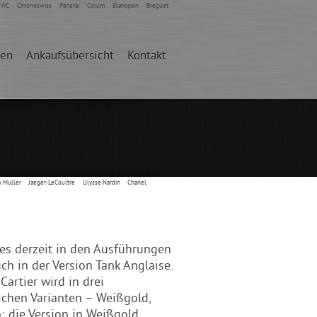
IWC
Chronoswiss
Panerai
Corum
Blancpain
Breguet
den
Ankaufsübersicht
Kontakt
k Muller
Jaeger-LeCoultre
Ulysse Nardin
Chanel
 es derzeit in den Ausführungen
h in der Version Tank Anglaise.
artier wird in drei
ichen Varianten – Weißgold,
n; die Version in Weißgold