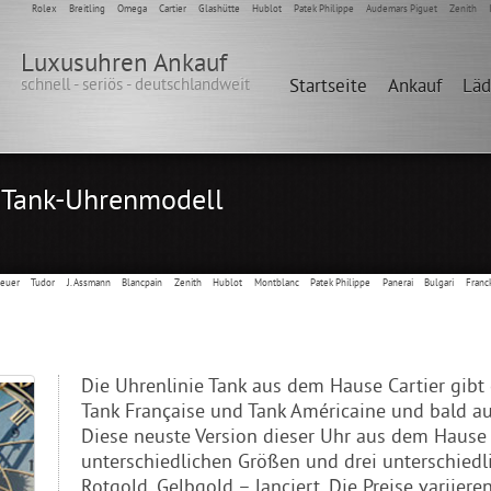
Rolex
Breitling
Omega
Cartier
Glashütte
Hublot
Patek Philippe
Audemars Piguet
Zenith
Luxusuhren Ankauf
schnell - seriös - deutschlandweit
Startseite
Ankauf
Lä
s Tank-Uhrenmodell
Heuer
Tudor
J. Assmann
Blancpain
Zenith
Hublot
Montblanc
Patek Philippe
Panerai
Bulgari
Franc
Die Uhrenlinie Tank aus dem Hause Cartier gibt
Tank Française und Tank Américaine und bald auc
Diese neuste Version dieser Uhr aus dem Hause C
unterschiedlichen Größen und drei unterschiedl
Rotgold, Gelbgold – lanciert. Die Preise variiere