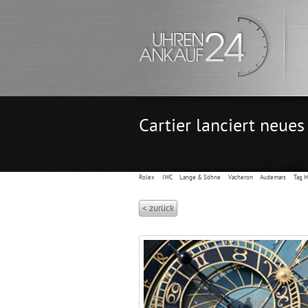
Cartier lanciert neue
Rolex
IWC
Lange & Söhne
Vacheron
Audemars
Tag 
< zurück