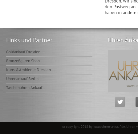
Dresden. Wir sin
den Postweg an. 
haben in anderen
Links und Partner
Uhren Anka
Goldankauf Dresden
Bronzefiguren Shop
Kunst&Ambiente Dresden
Uhrenankauf Berlin
Taschenuhren Ankauf
© copyright 2018 by luxusuhren-ankauf.de.
Uhren 