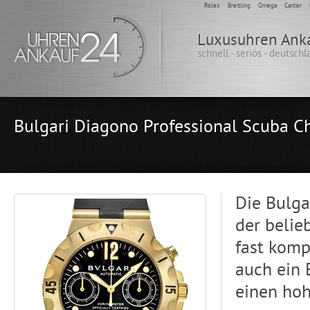
Rolex
Breitling
Omega
Cartier
Luxusuhren Ank
schnell - seriös - deutsch
Bulgari Diagono Professional Scuba C
Die Bulga
der belie
fast komp
auch ein 
einen hoh