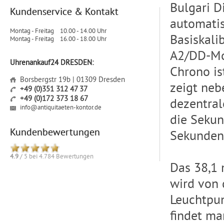
Bulgari Di
Kundenservice & Kontakt
automatis
Montag - Freitag
10.00 - 14.00 Uhr
Basiskali
Montag - Freitag
16.00 - 18.00 Uhr
A2/DD-Mod
Uhrenankauf24 DRESDEN:
Chrono is
Borsbergstr 19b | 01309 Dresden
zeigt neb
+49 (0)351 312 47 37
+49 (0)172 373 18 67
dezentral
info@antiquitaeten-kontor.de
die Sekun
Kundenbewertungen
Sekunden-
4.9
/
5
bei
4.784
Bewertungen
Das 38,1 
wird von 
Leuchtpu
findet ma